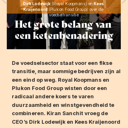
Dirk Lodewijk
 (Royal Koopmans) en
 Kees 
Kraijenoord 
(Plukon Food Group) over de 
voedseltransitie
Het grote belang van 
een ketenbenadering
De voedselsector staat voor een fikse 
transitie, maar sommige bedrijven zijn al 
een eind op weg. Royal Koopmans en 
Plukon Food Group wisten door een 
radicaal andere koers te varen 
duurzaamheid en winstgevendheid te 
combineren. Kiran Sanchit vroeg de 
CEO’s Dirk Lodewijk en Kees Kraijenoord 